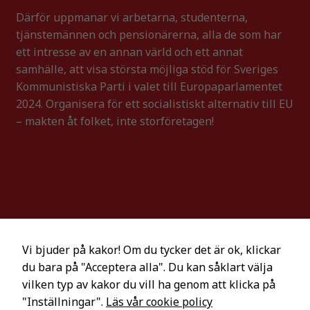
Därför uppmanar vi arbetarna, studenterna,
tjänstemännen och pensionärerna, alla de som har
ett intresse av en annan värld och ett annat
samhälle, att visa största möjliga stöd för Sveriges
Kommunistiska Parti i valet till Europaparlamentet
2024. Organisera för ett socialistiskt alternativ till EU
– makten åt folket, inte storföretagen!
Vi bjuder på kakor! Om du tycker det är ok, klickar
du bara på "Acceptera alla". Du kan såklart välja
Mot EU, krig och kapitalism – EU-valet 2024 |
En
vilken typ av kakor du vill ha genom att klicka på
webbproduktion av
Sveriges Kommunistiska Parti.
"Inställningar".
Läs vår cookie policy